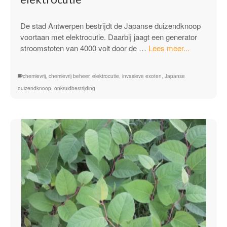
De stad Antwerpen bestrijdt de Japanse duizendknoop
voortaan met elektrocutie. Daarbij jaagt een generator
“Stad
stroomstoten van 4000 volt door de …
Lees meer...
Antwerpen
bestrijdt
chemievrij
,
chemievrij beheer
,
elektrocutie
,
invasieve exoten
,
Japanse
Japanse
duizendknoop
,
onkruidbestrijding
duizendkn
met
elektrocutie