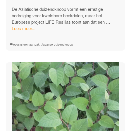
De Aziatische duizendknoop vormt een ernstige
bedreiging voor kwetsbare beekdalen, maar het
Europese project LIFE Resilias toont aan dat een …
“Succesvolle
Lees meer...
Ecosysteemaanpak
Tegen
ecosysteemaanpak
,
Japanse duizendknoop
Aziatische
Duizendknoop
in
Beekdalen”