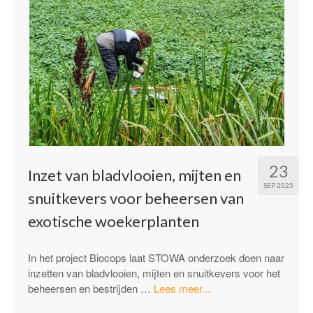
23
Inzet van bladvlooien, mijten en
SEP 2025
snuitkevers voor beheersen van
exotische woekerplanten
In het project Biocops laat STOWA onderzoek doen naar
inzetten van bladvlooien, mijten en snuitkevers voor het
“Inzet
beheersen en bestrijden …
Lees meer...
van