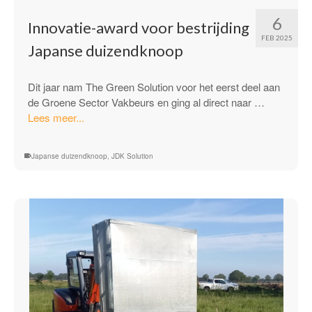
6
Innovatie-award voor bestrijding
FEB 2025
Japanse duizendknoop
Dit jaar nam The Green Solution voor het eerst deel aan
de Groene Sector Vakbeurs en ging al direct naar …
“Innovatie-
Lees meer...
award
voor
Japanse duizendknoop
,
JDK Solution
bestrijding
Japanse
duizendknoop”