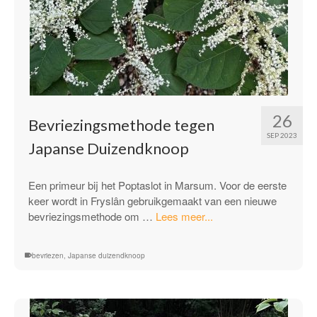
26
Bevriezingsmethode tegen
SEP 2023
Japanse Duizendknoop
Een primeur bij het Poptaslot in Marsum. Voor de eerste
keer wordt in Fryslân gebruikgemaakt van een nieuwe
“Bevriezingsmethode
bevriezingsmethode om …
Lees meer...
tegen
Japanse
bevriezen
,
Japanse duizendknoop
Duizendknoop”