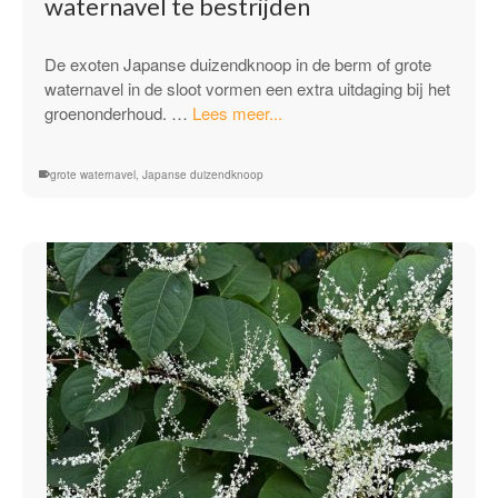
waternavel te bestrijden
De exoten Japanse duizendknoop in de berm of grote
waternavel in de sloot vormen een extra uitdaging bij het
“Verschillende
groenonderhoud. …
Lees meer...
manieren
om
grote waternavel
,
Japanse duizendknoop
Japanse
duizendknoop
en
grote
waternavel
te
bestrijden”