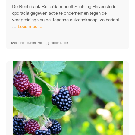
De Rechtbank Rotterdam heeft Stichting Havensteder
opdracht gegeven actie te ondernemen tegen de
verspreiding van de Japanse duizendknoop, zo bericht
“Vastgoedbeheerder
…
Lees meer...
stelt
Stichting
Japanse duizendknoop
,
juridisch kader
aansprakelijk
door
nalatigheid
bestrijden
Japanse
Duizendknoop”