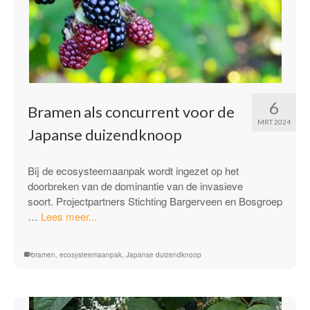
6
Bramen als concurrent voor de
MRT 2024
Japanse duizendknoop
Bij de ecosysteemaanpak wordt ingezet op het
doorbreken van de dominantie van de invasieve
soort. Projectpartners Stichting Bargerveen en Bosgroep
“Bramen
…
Lees meer...
als
concurrent
bramen
,
ecosysteemaanpak
,
Japanse duizendknoop
voor
de
Japanse
duizendknoop”