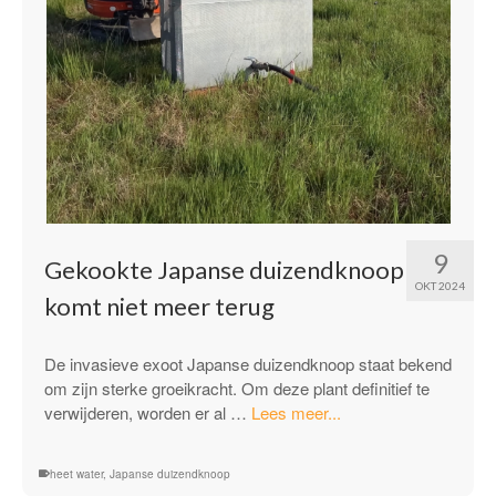
9
Gekookte Japanse duizendknoop
OKT 2024
komt niet meer terug
De invasieve exoot Japanse duizendknoop staat bekend
om zijn sterke groeikracht. Om deze plant definitief te
“Gekookte
verwijderen, worden er al …
Lees meer...
Japanse
duizendknoop
heet water
,
Japanse duizendknoop
komt