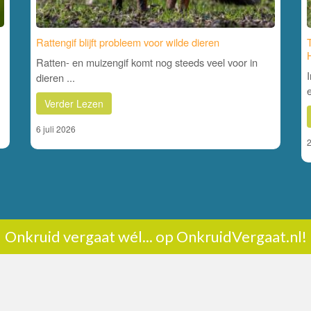
Rattengif blijft probleem voor wilde dieren
Ratten- en muizengif komt nog steeds veel voor in
dieren ...
e
Verder Lezen
6 juli 2026
2
Onkruid vergaat wél... op OnkruidVergaat.nl!