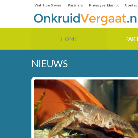
Wat, hoe & wie?
Partners
Privacyverklaring
Contac
HOME
PAR
NIEUWS