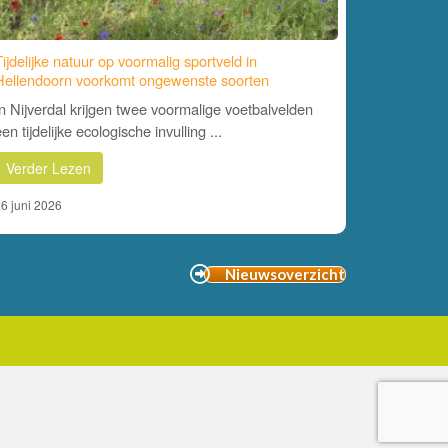
Tijdelijke natuur op voormalig sportveld in
Hellendoorn voorkomt ongewenste soorten
In Nijverdal krijgen twee voormalige voetbalvelden
en tijdelijke ecologische invulling ...
Verder Lezen
6 juni 2026
Nieuwsoverzicht