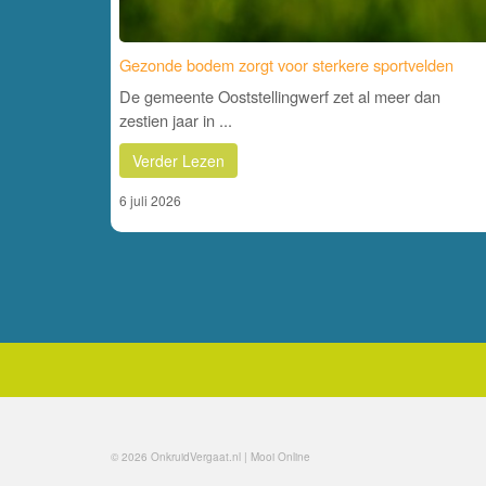
Gezonde bodem zorgt voor sterkere sportvelden
De gemeente Ooststellingwerf zet al meer dan
zestien jaar in ...
Verder Lezen
6 juli 2026
© 2026 OnkruidVergaat.nl | Mooi Online