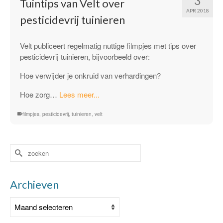
3
Tuintips van Velt over
APR 2018
pesticidevrij tuinieren
Velt publiceert regelmatig nuttige filmpjes met tips over
pesticidevrij tuinieren, bijvoorbeeld over:
Hoe verwijder je onkruid van verhardingen?
“Tuintips
Hoe zorg…
Lees meer...
van
filmpjes
,
pesticidevrij
,
tuinieren
,
velt
Velt
over
pesticidevrij
tuinieren”
Zoek
naar:
Archieven
Archieven