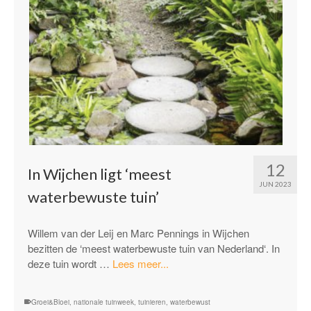
12
In Wijchen ligt ‘meest
JUN 2023
waterbewuste tuin’
Willem van der Leij en Marc Pennings in Wijchen
bezitten de ‘meest waterbewuste tuin van Nederland‘. In
“In
deze tuin wordt …
Lees meer...
Wijchen
ligt
Groei&Bloei
,
nationale tuinweek
,
tuinieren
,
waterbewust
‘meest