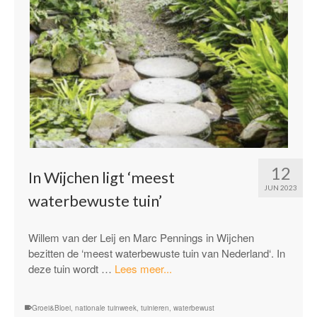
12
In Wijchen ligt ‘meest
JUN 2023
waterbewuste tuin’
Willem van der Leij en Marc Pennings in Wijchen
bezitten de ‘meest waterbewuste tuin van Nederland‘. In
“In
deze tuin wordt …
Lees meer...
Wijchen
ligt
Groei&Bloei
,
nationale tuinweek
,
tuinieren
,
waterbewust
‘meest