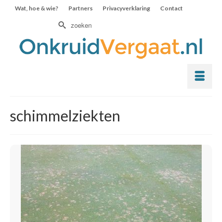
Wat, hoe & wie?
Partners
Privacyverklaring
Contact
Zoek
naar:
schimmelziekten