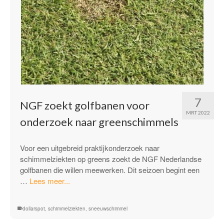
7
NGF zoekt golfbanen voor
MRT 2022
onderzoek naar greenschimmels
Voor een uitgebreid praktijkonderzoek naar
schimmelziekten op greens zoekt de NGF Nederlandse
golfbanen die willen meewerken. Dit seizoen begint een
“NGF
…
Lees meer...
zoekt
golfbanen
dollarspot
,
schimmelziekten
,
sneeuwschimmel
voor