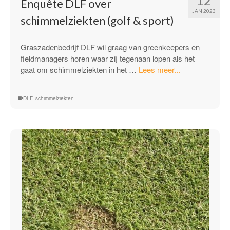
12
Enquête DLF over
JAN 2023
schimmelziekten (golf & sport)
Graszadenbedrijf DLF wil graag van greenkeepers en
fieldmanagers horen waar zij tegenaan lopen als het
“Enquête
gaat om schimmelziekten in het …
Lees meer...
DLF
over
DLF
,
schimmelziekten
schimmelziekt
(golf
&
sport)”