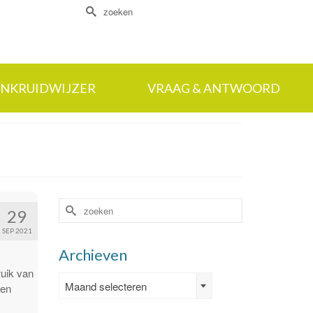
Zoek
naar:
NKRUIDWIJZER
VRAAG & ANTWOORD
Zoek
29
naar:
SEP 2021
Archieven
uik van
Archieven
Maand selecteren
ben