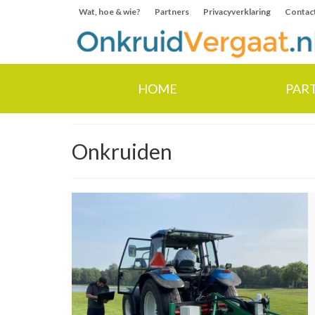
Wat, hoe & wie?
Partners
Privacyverklaring
Contac
HOME
PAR
Onkruiden