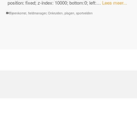
“Uitn
position: fixed; z-index: 10000; bottom:0; left:…
Lees meer...
Onkr
Bijeenkomst
,
fieldmanager
,
Onkruiden
,
plagen
,
sportvelden
en
plag
op
het
sport