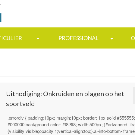
t
TICULIER
PROFESSIONAL
O
Uitnodiging: Onkruiden en plagen op het
sportveld
.errordiv { padding:10px; margin:10px; border: 1px solid #555555;
#000000;background-color: #f8f8f8; width:500px; }#advanced_if
{visibility:visible;opacity:1;vertical-align:top;}.ai-info-bottom-iframe