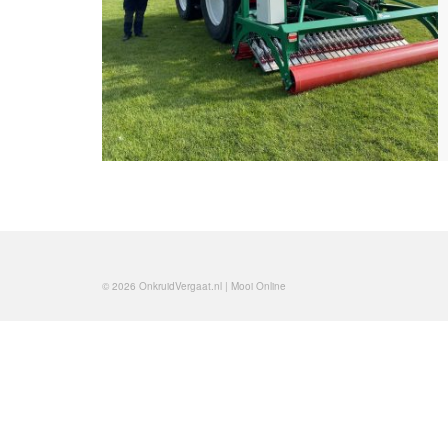
© 2026 OnkruidVergaat.nl | Mooi Online