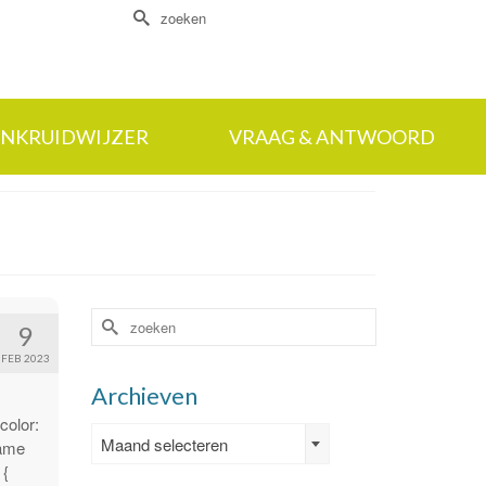
Zoek
naar:
NKRUIDWIJZER
VRAAG & ANTWOORD
Zoek
9
naar:
FEB 2023
Archieven
color:
Archieven
Maand selecteren
rame
 {