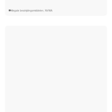
laat
illegale
illegale bestrijdingsmiddelen
,
NVWA
online
advertenties
voor
tuinbestrijdingsmiddelen
verwijderen”