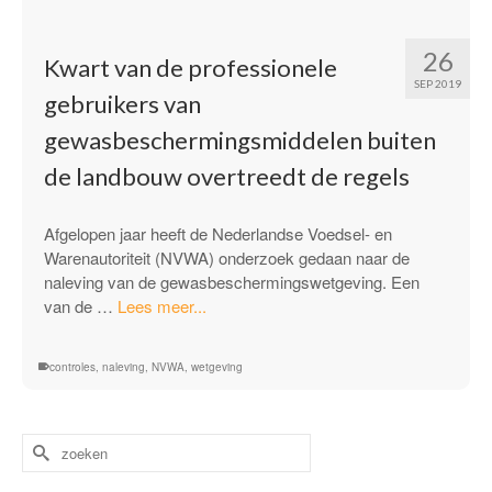
26
Kwart van de professionele
SEP 2019
gebruikers van
gewasbeschermingsmiddelen buiten
de landbouw overtreedt de regels
Afgelopen jaar heeft de Nederlandse Voedsel- en
Warenautoriteit (NVWA) onderzoek gedaan naar de
naleving van de gewasbeschermingswetgeving. Een
“Kwart
van de …
Lees meer...
van
de
controles
,
naleving
,
NVWA
,
wetgeving
professionele
gebruikers
van
Zoek
gewasbeschermingsmiddelen
naar:
buiten