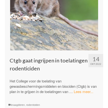
14
Ctgb gaat ingrijpen in toelatingen
OKT 2022
rodenticiden
Het College voor de toelating van
gewasbeschermingsmiddelen en biociden (Ctgb) is van
“Ctgb
plan in te grijpen in de toelatingen van …
Lees meer...
gaat
ingrijpen
knaagdieren
,
rodenticiden
in