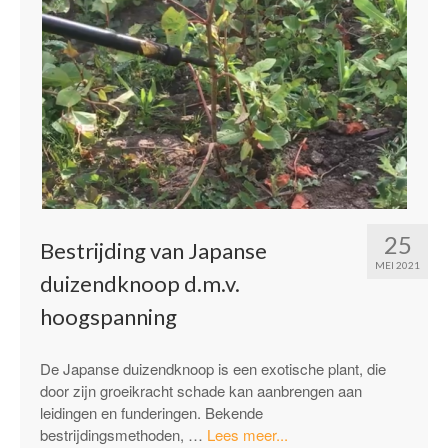
25
Bestrijding van Japanse
MEI 2021
duizendknoop d.m.v.
hoogspanning
De Japanse duizendknoop is een exotische plant, die
door zijn groeikracht schade kan aanbrengen aan
leidingen en funderingen. Bekende
“Bestrijding
bestrijdingsmethoden, …
Lees meer...