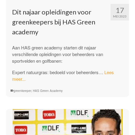
17
Dit najaar opleidingen voor
MEI 2023
greenkeepers bij HAS Green
academy
Aan HAS green academy starten dit najaar
verschillende opleidingen voor beheerders van
sportvelden en golfbanen:
Expert natuurgras: bedoeld voor beheerders…
Lees
“Dit
meer...
najaar
greenkeeper
opleidingen
,
HAS Green Academy
voor
greenkeepers
bij
HAS
Green
academy”