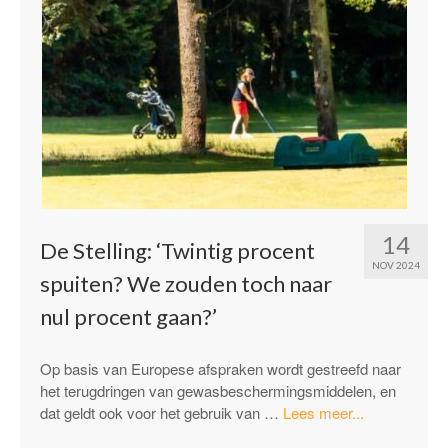
14
De Stelling: ‘Twintig procent
NOV 2024
spuiten? We zouden toch naar
nul procent gaan?’
Op basis van Europese afspraken wordt gestreefd naar
het terugdringen van gewasbeschermingsmiddelen, en
“De
dat geldt ook voor het gebruik van …
Lees meer...
Stelling: