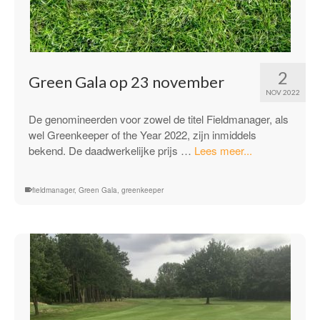
2
Green Gala op 23 november
NOV 2022
De genomineerden voor zowel de titel Fieldmanager, als
wel Greenkeeper of the Year 2022, zijn inmiddels
“Green
bekend. De daadwerkelijke prijs …
Lees meer...
Gala
op
fieldmanager
,
Green Gala
,
greenkeeper
23
november”