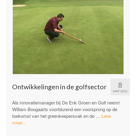
8
Ontwikkelingen in de golfsector
MRT 2022
Als innovatiemanager bij De Enk Groen en Golf neemt
William Boogaarts voortdurend een voorsprong op de
toekomst van het greenkeepersvak en de …
Lees
“Ontwikkelingen
meer...
in
de