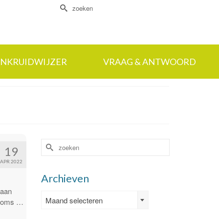
Zoek
naar:
NKRUIDWIJZER
VRAAG & ANTWOORD
Zoek
19
naar:
APR 2022
Archieven
 aan
Archieven
Maand selecteren
, soms …