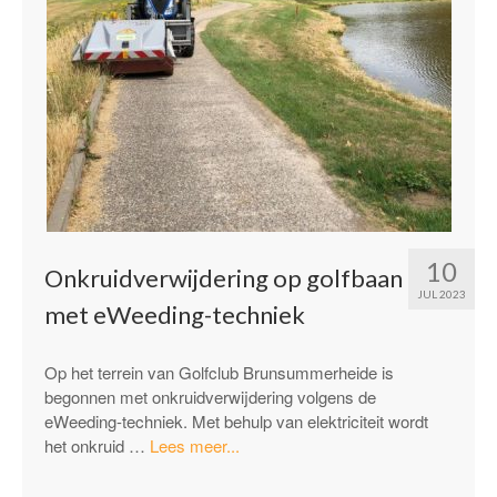
10
Onkruidverwijdering op golfbaan
JUL 2023
met eWeeding-techniek
Op het terrein van Golfclub Brunsummerheide is
begonnen met onkruidverwijdering volgens de
eWeeding-techniek. Met behulp van elektriciteit wordt
“Onkruidverwijdering
het onkruid …
Lees meer...
op
golfbaan