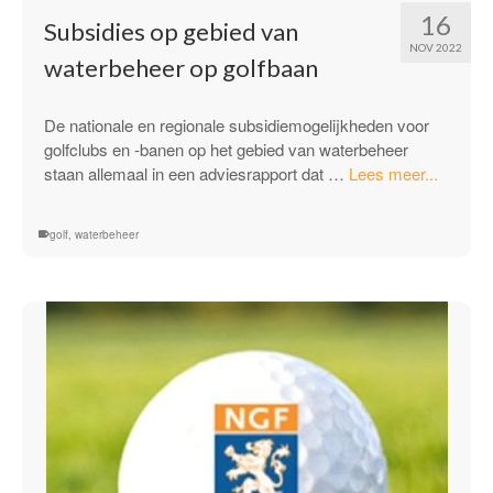
16
Subsidies op gebied van
NOV 2022
waterbeheer op golfbaan
De nationale en regionale subsidiemogelijkheden voor
golfclubs en -banen op het gebied van waterbeheer
“Subsid
staan allemaal in een adviesrapport dat …
Lees meer...
op
gebied
golf
,
waterbeheer
van
waterb
op
golfbaa