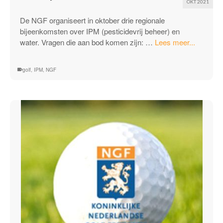
OKT 2021
De NGF organiseert in oktober drie regionale
bijeenkomsten over IPM (pesticidevrij beheer) en
“Golfbij
water. Vragen die aan bod komen zijn: …
Lees meer...
water
en
golf
,
IPM
,
NGF
IPM”