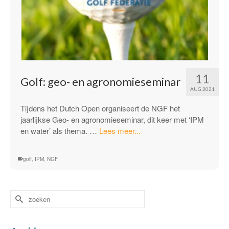
11
Golf: geo- en agronomieseminar
AUG 2021
Tijdens het Dutch Open organiseert de NGF het
jaarlijkse Geo- en agronomieseminar, dit keer met ‘IPM
“Golf:
en water’ als thema. …
Lees meer...
geo-
en
golf
,
IPM
,
NGF
agronomieseminar”
Zoek
naar: