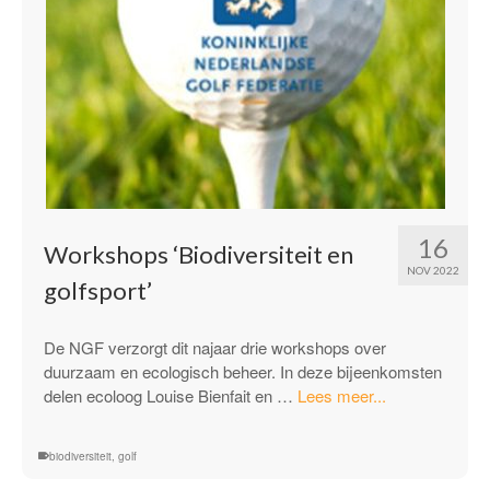
16
Workshops ‘Biodiversiteit en
NOV 2022
golfsport’
De NGF verzorgt dit najaar drie workshops over
duurzaam en ecologisch beheer. In deze bijeenkomsten
“Workshops
delen ecoloog Louise Bienfait en …
Lees meer...
‘Biodiversiteit
en
biodiversiteit
,
golf
golfsport’”