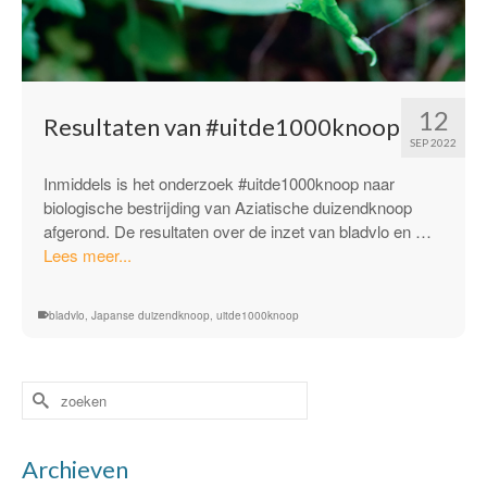
12
Resultaten van #uitde1000knoop
SEP 2022
Inmiddels is het onderzoek #uitde1000knoop naar
biologische bestrijding van Aziatische duizendknoop
afgerond. De resultaten over de inzet van bladvlo en …
“Resultaten
Lees meer...
van
#uitde1000knoop”
bladvlo
,
Japanse duizendknoop
,
uitde1000knoop
Zoek
naar:
Archieven