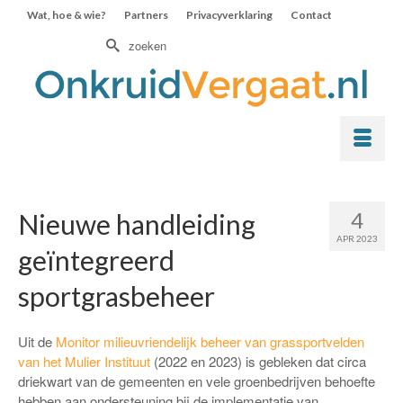
Wat, hoe & wie?
Partners
Privacyverklaring
Contact
Zoek
naar:
4
Nieuwe handleiding
APR 2023
geïntegreerd
sportgrasbeheer
Uit de
Monitor milieuvriendelijk beheer van grassportvelden
van het Mulier Instituut
(2022 en 2023) is gebleken dat circa
driekwart van de gemeenten en vele groenbedrijven behoefte
hebben aan ondersteuning bij de implementatie van