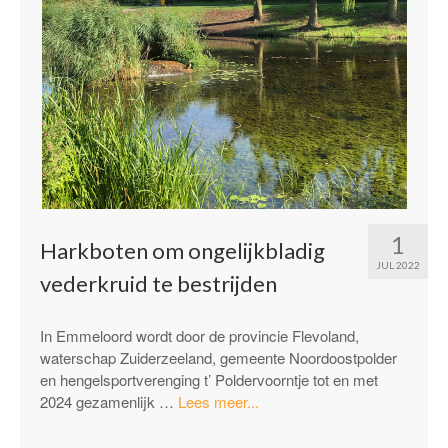
1
Harkboten om ongelijkbladig
JUL 2022
vederkruid te bestrijden
In Emmeloord wordt door de provincie Flevoland,
waterschap Zuiderzeeland, gemeente Noordoostpolder
en hengelsportverenging t’ Poldervoorntje tot en met
“Harkboten
2024 gezamenlijk …
Lees meer...
om
ongelijkbladig