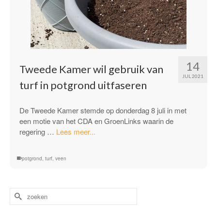
14
Tweede Kamer wil gebruik van
JUL 2021
turf in potgrond uitfaseren
De Tweede Kamer stemde op donderdag 8 juli in met
een motie van het CDA en GroenLinks waarin de
“Tweede
regering …
Lees meer...
Kamer
wil
potgrond
,
turf
,
veen
gebruik
van
turf
Zoek
in
naar:
potgrond
uitfaseren”