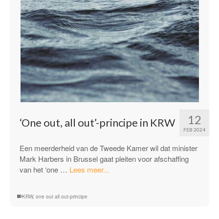
12
‘One out, all out’-principe in KRW
FEB 2024
Een meerderheid van de Tweede Kamer wil dat minister
Mark Harbers in Brussel gaat pleiten voor afschaffing
“‘One out,
van het ‘one …
Lees meer...
all out’-
principe
KRW
,
one out all out-principe
in
KRW”