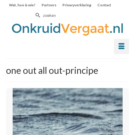
Wat, hoe & wie?
Partners
Privacyverklaring
Contact
Zoek
naar:
one out all out-principe