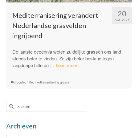
20
Mediterranisering verandert
AUG 2025
Nederlandse grasvelden
ingrijpend
De laatste decennia weten zuidelijke grassen ons land
steeds beter te vinden. Ze zijn beter bestand tegen
“Mediterranisering
langdurige hitte en …
Lees meer...
verandert
Nederlandse
droogte
,
hitte
,
mediterranisering grassen
grasvelden
ingrijpend”
Zoek
naar:
Archieven
Archieven