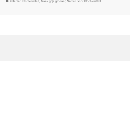
Deltaplan Biodiversiteit
,
Maak grijs groener
,
Samen voor Biodiversiteit