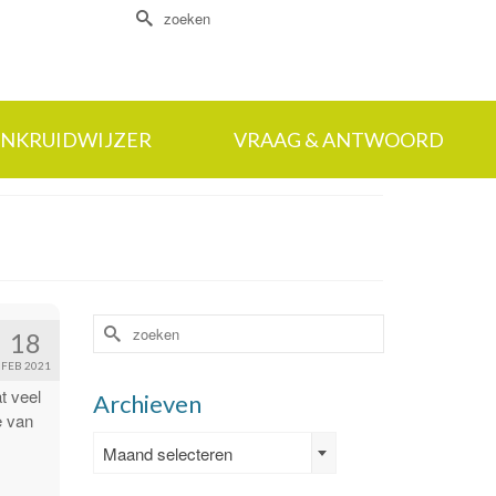
Zoek
naar:
NKRUIDWIJZER
VRAAG & ANTWOORD
Zoek
18
naar:
FEB 2021
t veel
Archieven
e van
Archieven
Maand selecteren