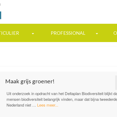
t
TICULIER
PROFESSIONAL
O
Maak grijs groener!
Uit onderzoek in opdracht van het Deltaplan Biodiversiteit blijkt da
mensen biodiversiteit belangrijk vinden, maar dat bijna tweederd
“Maak
Nederland niet …
Lees meer...
grijs
groener!”