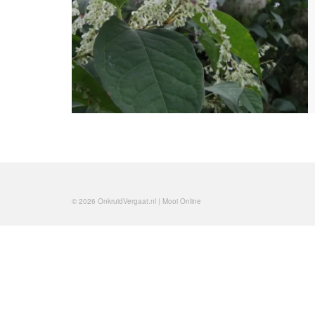
© 2026 OnkruidVergaat.nl | Mooi Online