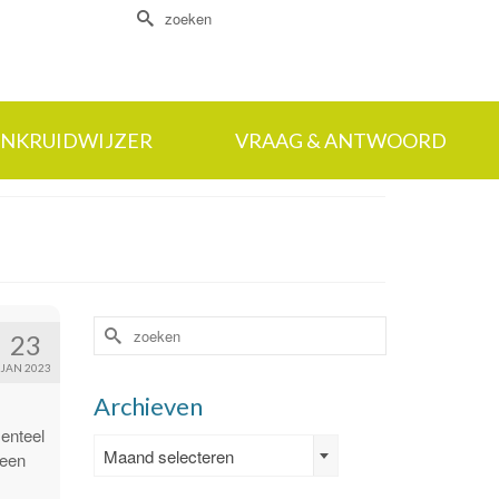
Zoek
naar:
NKRUIDWIJZER
VRAAG & ANTWOORD
Zoek
23
naar:
JAN 2023
Archieven
enteel
Archieven
Maand selecteren
 een