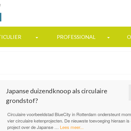
t
TICULIER
PROFESSIONAL
O
Japanse duizendknoop als circulaire
grondstof?
Circulaire voorbeeldstad BlueCity in Rotterdam ondersteunt mom
vier circulaire ketenprojecten. De nieuwste toevoeging hieraan is
“Japanse
project over de Japanse …
Lees meer...