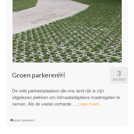
3
Groen parkeren￼
JUL 2023
De vele parkeerplaatsen die ons land rijk is zijn
uitgelezen plekken om klimaatadaptieve maatregelen te
“Groen
nemen. Als de veelal verharde …
Lees meer...
parkeren
￼”
groen parkeren