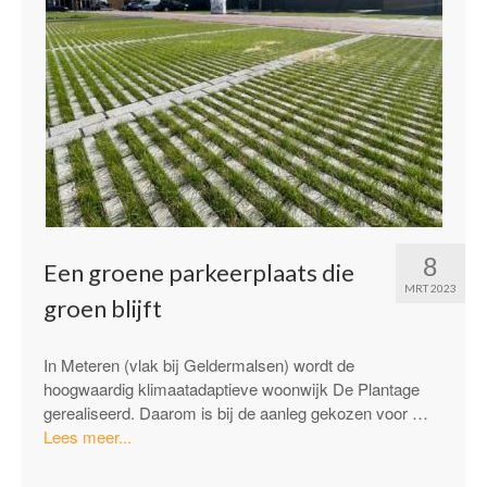
8
Een groene parkeerplaats die
MRT 2023
groen blijft
In Meteren (vlak bij Geldermalsen) wordt de
hoogwaardig klimaatadaptieve woonwijk De Plantage
gerealiseerd. Daarom is bij de aanleg gekozen voor …
“Een
Lees meer...
groene
parkeerplaats