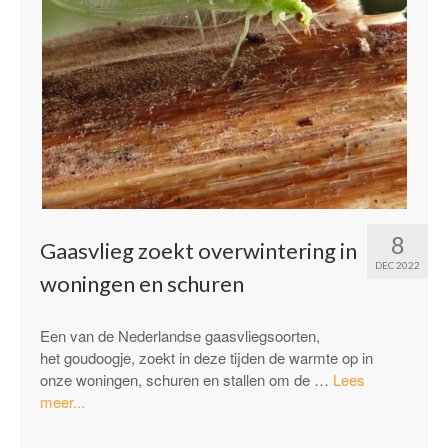
8
Gaasvlieg zoekt overwintering in
DEC 2022
woningen en schuren
Een van de Nederlandse gaasvliegsoorten,
het goudoogje, zoekt in deze tijden de warmte op in
onze woningen, schuren en stallen om de …
Lees
“Gaasvlieg
meer...
zoekt
overwintering