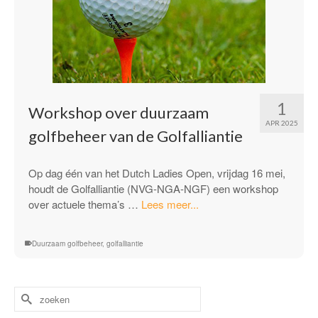
1
Workshop over duurzaam
APR 2025
golfbeheer van de Golfalliantie
Op dag één van het Dutch Ladies Open, vrijdag 16 mei,
houdt de Golfalliantie (NVG-NGA-NGF) een workshop
“Workshop
over actuele thema’s …
Lees meer...
over
duurzaam
Duurzaam golfbeheer
,
golfalliantie
golfbeheer
van
de
Zoek
Golfalliantie”
naar: