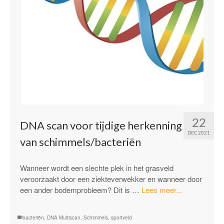
22
DNA scan voor tijdige herkenning
DEC 2021
van schimmels/bacteriën
Wanneer wordt een slechte plek in het grasveld
veroorzaakt door een ziekteverwekker en wanneer door
“DNA
een ander bodemprobleem? Dit is …
Lees meer...
scan
voor
bacteriën
,
DNA Multiscan
,
Schimmels
,
sportveld
tijdige