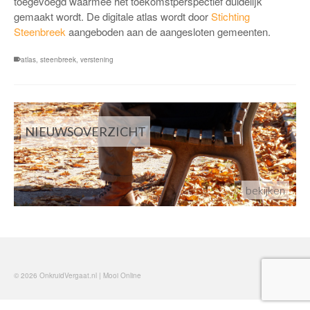
toegevoegd waarmee het toekomstperspectief duidelijk
gemaakt wordt. De digitale atlas wordt door
Stichting
Steenbreek
aangeboden aan de aangesloten gemeenten.
atlas
,
steenbreek
,
verstening
NIEUWSOVERZICHT
bekijken
© 2026 OnkruidVergaat.nl | Mooi Online