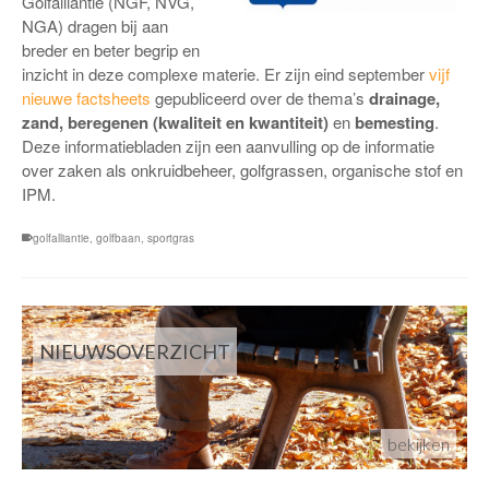
Golfalliantie (NGF, NVG,
NGA) dragen bij aan
breder en beter begrip en
inzicht in deze complexe materie. Er zijn eind september
vijf
nieuwe factsheets
gepubliceerd over de thema’s
drainage,
zand, beregenen (kwaliteit en kwantiteit)
en
bemesting
.
Deze informatiebladen zijn een aanvulling op de informatie
over zaken als onkruidbeheer, golfgrassen, organische stof en
IPM.
golfalliantie
,
golfbaan
,
sportgras
NIEUWSOVERZICHT
bekijken