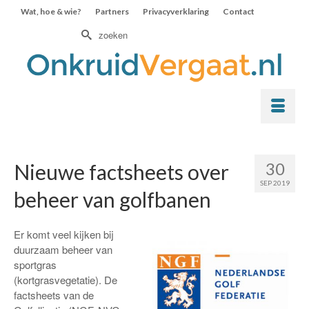
Wat, hoe & wie?
Partners
Privacyverklaring
Contact
Zoek
naar:
30
Nieuwe factsheets over
SEP 2019
beheer van golfbanen
Er komt veel kijken bij
duurzaam beheer van
sportgras
(kortgrasvegetatie). De
factsheets van de