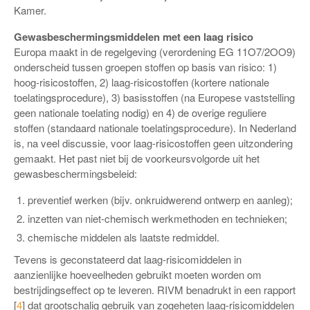
Kamer.
Gewasbeschermingsmiddelen met een laag risico
Europa maakt in de regelgeving (verordening EG 11O7/2OO9)
onderscheid tussen groepen stoffen op basis van risico: 1)
hoog-risicostoffen, 2) laag-risicostoffen (kortere nationale
toelatingsprocedure), 3) basisstoffen (na Europese vaststelling
geen nationale toelating nodig) en 4) de overige reguliere
stoffen (standaard nationale toelatingsprocedure). In Nederland
is, na veel discussie, voor laag-risicostoffen geen uitzondering
gemaakt. Het past niet bij de voorkeursvolgorde uit het
gewasbeschermingsbeleid:
preventief werken (bijv. onkruidwerend ontwerp en aanleg);
inzetten van niet-chemisch werkmethoden en technieken;
chemische middelen als laatste redmiddel.
Tevens is geconstateerd dat laag-risicomiddelen in
aanzienlijke hoeveelheden gebruikt moeten worden om
bestrijdingseffect op te leveren. RIVM benadrukt in een rapport
[
4
] dat grootschalig gebruik van zogeheten laag-risicomiddelen