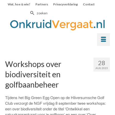
Wat, hoe & wie?
Partners
Privacyverklaring
Contact
Zoek
naar:
28
Workshops over
AUG 2023
biodiversiteit en
golfbaanbeheer
Tijdens het Big Green Egg Open op de Hilversumsche Golf
Club verzorgt de NGF vrijdag 8 september twee workshops:
een over biodiversiteit onder de titel ‘Ontwikkel een
natuurkansenkaart voor je golfbaan’ en een over ‘Over