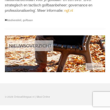
strategisch en tactisch golfbaanbeheer: governance en
professionalisering’. Meer informatie:
ngf.nl
biodiversiteit
,
golfbaan
NIEUWSOVERZICHT
bekijken
© 2026 OnkruidVergaat.nl | Mooi Online