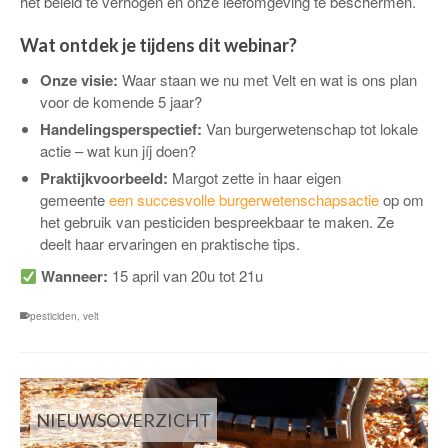
het beleid te verhogen en onze leefomgeving te beschermen.
Wat ontdek je tijdens dit webinar?
Onze visie:
Waar staan we nu met Velt en wat is ons plan
voor de komende 5 jaar?
Handelingsperspectief:
Van burgerwetenschap tot lokale
actie – wat kun jíj doen?
Praktijkvoorbeeld:
Margot zette in haar eigen
gemeente
een succesvolle burgerwetenschapsactie
op om
het gebruik van pesticiden bespreekbaar te maken. Ze
deelt haar ervaringen en praktische tips.
Wanneer:
15 april van 20u tot 21u
pesticiden
,
velt
NIEUWSOVERZICHT