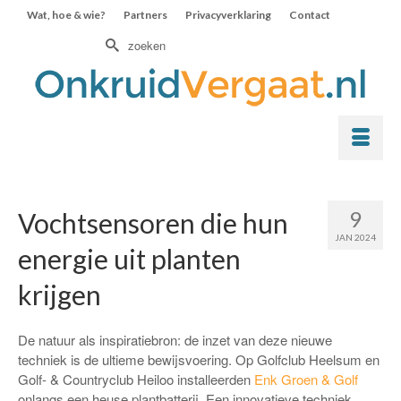
Wat, hoe & wie?
Partners
Privacyverklaring
Contact
Zoek
naar:
9
Vochtsensoren die hun
JAN 2024
energie uit planten
krijgen
De natuur als inspiratiebron: de inzet van deze nieuwe
techniek is de ultieme bewijsvoering. Op Golfclub Heelsum en
Golf- & Countryclub Heiloo installeerden
Enk Groen & Golf
onlangs een heuse plantbatterij. Een innovatieve techniek,