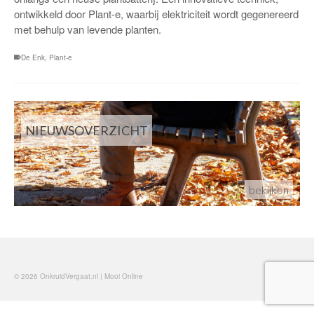
ontwikkeld door Plant-e, waarbij elektriciteit wordt gegenereerd
met behulp van levende planten.
De Enk
,
Plant-e
NIEUWSOVERZICHT
bekijken
© 2026 OnkruidVergaat.nl | Mooi Online