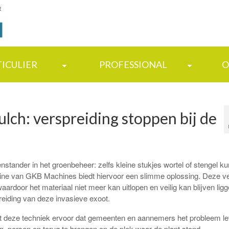
t
TICULIER
PROFESSIONAL
O
ch: verspreiding stoppen bij de
stander in het groenbeheer: zelfs kleine stukjes wortel of stengel k
hine van GKB Machines biedt hiervoor een slimme oplossing. Deze v
waardoor het materiaal niet meer kan uitlopen en veilig kan blijven lig
eiding van deze invasieve exoot.
 deze techniek ervoor dat gemeenten en aannemers het probleem lett
, persen en terug te brengen op de plek waar de plant stond.