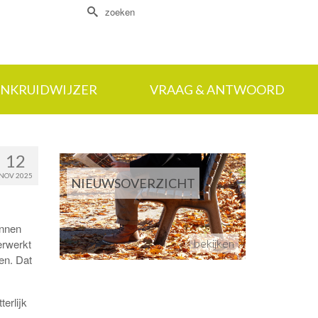
Zoek
naar:
NKRUIDWIJZER
VRAAG & ANTWOORD
12
NOV 2025
NIEUWSOVERZICHT
unnen
erwerkt
bekijken
gen. Dat
erlijk