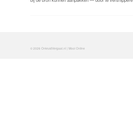
© 2026 OnkruidVergaat.nl | Mooi Online