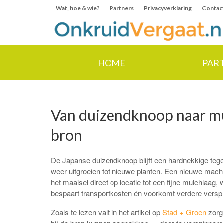
Wat, hoe & wie?
Partners
Privacyverklaring
Contac
HOME
PAR
Van duizendknoop naar mul
bron
De Japanse duizendknoop blijft een hardnekkige tegen
weer uitgroeien tot nieuwe planten. Een nieuwe mac
het maaisel direct op locatie tot een fijne mulchlaag, 
bespaart transportkosten én voorkomt verdere verspr
Zoals te lezen valt in het artikel op
Stad + Groen
zorgt
bij de bron kunnen aanpakken — door te versnipperen