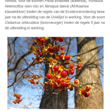
verbod. Voor de soorten
Pistia stratiotes
(watersla),
Fundulus
heteroclitus
(een vis) en
Xenopus laevis
(Afrikaanse
klauwkikker) treden de regels van de Exotenverordening twee
jaar na de uitbreiding van de Unielijst in werking. Voor de soort
Celastrus orbiculatu
s (boomwurger) treden de regels 5 jaar na
de uitbreiding in werking.