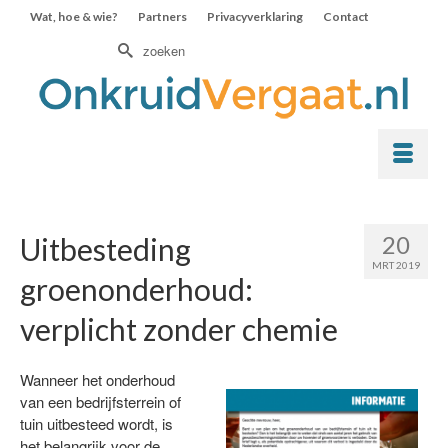
Wat, hoe & wie?
Partners
Privacyverklaring
Contact
Zoek
naar:
20
Uitbesteding
MRT 2019
groenonderhoud:
verplicht zonder chemie
Wanneer het
onderhoud
van een bedrijfsterrein of
tuin uitbesteed wordt, is
het belangrijk voor de