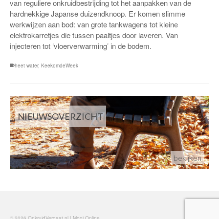
van reguliere onkruidbestrijding tot het aanpakken van de
hardnekkige Japanse duizendknoop. Er komen slimme
werkwijzen aan bod: van grote tankwagens tot kleine
elektrokarretjes die tussen paaltjes door laveren. Van
injecteren tot ‘vloerverwarming’ in de bodem.
heet water
,
KeekomdeWeek
NIEUWSOVERZICHT
bekijken
© 2026 OnkruidVergaat.nl | Mooi Online