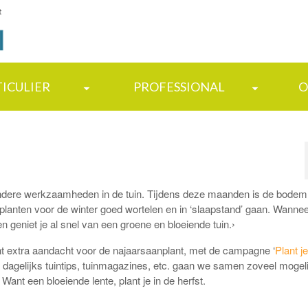
t
TICULIER
PROFESSIONAL
O
n andere werkzaamheden in de tuin. Tijdens deze maanden is de bodem
planten voor de winter goed wortelen en in ‘slaapstand’ gaan. Wannee
n geniet je al snel van een groene en bloeiende tuin.›
t extra aandacht voor de najaarsaanplant, met de campagne ‘
Plant j
 dagelijks tuintips, tuinmagazines, etc. gaan we samen zoveel mogeli
ant een bloeiende lente, plant je in de herfst.