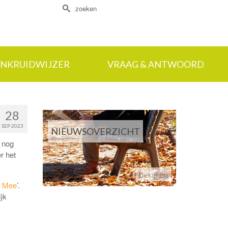
Zoek
naar:
NKRUIDWIJZER
VRAAG & ANTWOORD
28
SEP 2023
NIEUWSOVERZICHT
 nog
r het
bekijken
e Mee
’.
jk