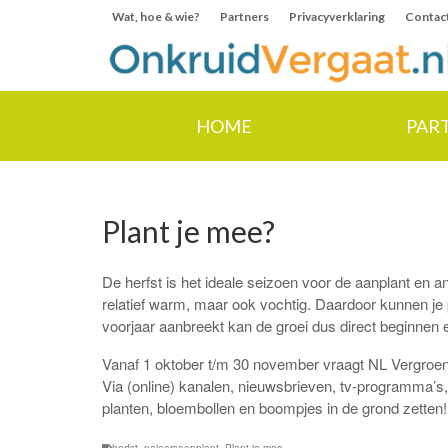
Wat, hoe & wie?
Partners
Privacyverklaring
Contac
HOME
PAR
Plant je mee?
De herfst is het ideale seizoen voor de aanplant e
relatief warm, maar ook vochtig. Daardoor kunnen je 
voorjaar aanbreekt kan de groei dus direct beginnen e
Vanaf 1 oktober t/m 30 november vraagt NL Vergroen
Via (online) kanalen, nieuwsbrieven, tv-programma’s,
planten, bloembollen en boompjes in de grond zetten! W
herfst
,
najaarsaanplant
,
Plant je mee