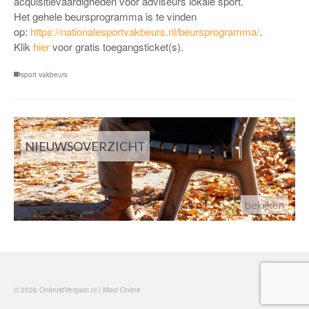
acquisitievaardigheden voor adviseurs lokale sport.
Het gehele beursprogramma is te vinden
op:
https://nationalesportvakbeurs.nl/beursprogramma/
.
Klik
hier
voor gratis toegangsticket(s).
sport vakbeurs
NIEUWSOVERZICHT
bekijken
© 2026 OnkruidVergaat.nl | Mooi Online