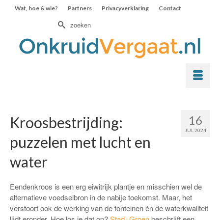
Wat, hoe & wie?
Partners
Privacyverklaring
Contact
Zoek
naar:
16
Kroosbestrijding:
JUL 2024
puzzelen met lucht en
water
Eendenkroos is een erg eiwitrijk plantje en misschien wel de
alternatieve voedselbron in de nabije toekomst. Maar, het
verstoort ook de werking van de fonteinen én de waterkwaliteit
lijdt eronder. Hoe los je dat op?
Stad+Groen
beschrijft een