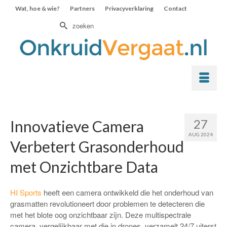
Wat, hoe & wie?
Partners
Privacyverklaring
Contact
Zoek
naar:
27
Innovatieve Camera
AUG 2024
Verbetert Grasonderhoud
met Onzichtbare Data
HI Sports
heeft een camera ontwikkeld die het onderhoud van
grasmatten revolutioneert door problemen te detecteren die
met het blote oog onzichtbaar zijn. Deze multispectrale
camera, vergelijkbaar met die in drones, verzamelt 24/7 uiterst