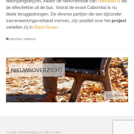
bestrijdingswijzen, kwam de harkmethode van
Harkboot.nl
als
de effectiefste uit de bus. Vooral de exoot Cabomba is nu
deels teruggedrongen. De diverse partijen die een bijzonder
samenwerkingsverband vormen, zijn positief over het
project
vertellen zij in
Stad+Groen
.
cabomba
,
harkboot
NIEUWSOVERZICHT
bekijken
© 2026 OnkruidVergaat.nl | Mooi Online