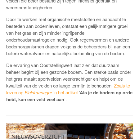
velden die beter bestand zijn tegen intensief gebruik en
weersomstandigheden.
Door te werken met organische meststoffen en aandacht te
besteden aan bodemleven, ontstaat een gelijkmatigere groei
van het gras en zijn minder ingrijpende
onderhoudsmaatregelen nodig. Ook regenwormen en andere
bodemorganismen dragen volgens de beheerders bij aan een
betere waterafvoer en natuurlijke beluchting van de bodem.
De ervaring van Ooststellingwerf laat zien dat duurzaam
beheer begint bij een gezonde bodem. Een sterke basis onder
het gras maakt sportvelden veerkrachtiger en helpt om de
kwaliteit van de velden op lange termijn te behouden.
Zoals te
lezen op
Fieldmanager
in het artikel
‘Als je de bodem op orde
hebt, kan een veld veel aan’
.
NIEUWSOVERZICHT