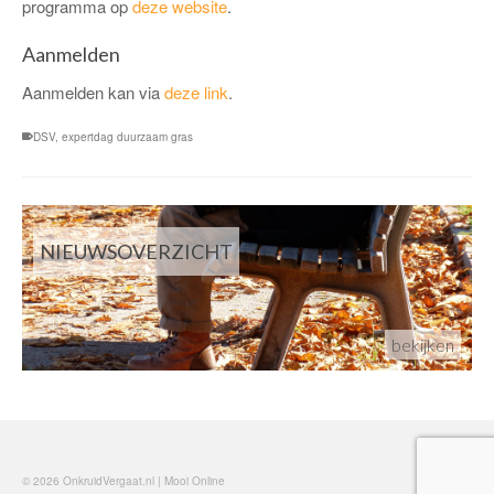
programma op
deze website
.
Aanmelden
Aanmelden kan via
deze link
.
DSV
,
expertdag duurzaam gras
NIEUWSOVERZICHT
bekijken
© 2026 OnkruidVergaat.nl | Mooi Online