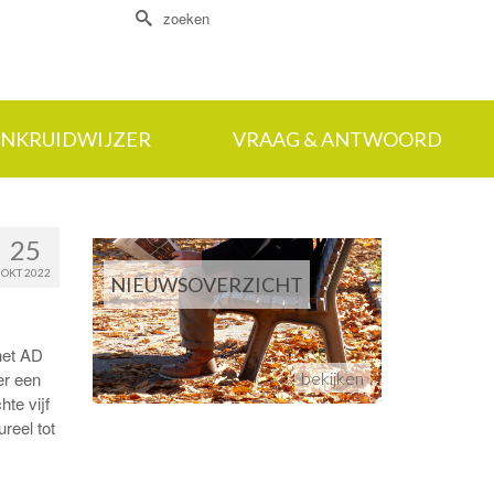
Zoek
naar:
NKRUIDWIJZER
VRAAG & ANTWOORD
25
OKT 2022
NIEUWSOVERZICHT
het AD
er een
bekijken
te vijf
reel tot