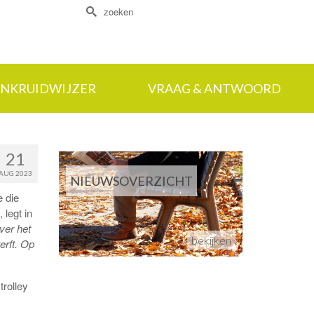
Zoek
naar:
NKRUIDWIJZER
VRAAG & ANTWOORD
21
AUG 2023
NIEUWSOVERZICHT
 die
 legt in
ver het
bekijken
erft. Op
trolley