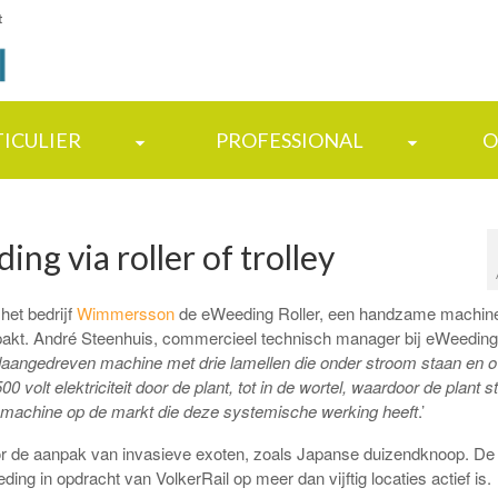
t
TICULIER
PROFESSIONAL
O
ing via roller of trolley
et bedrijf
Wimmersson
de eWeeding Roller, een handzame machine
anpakt. André Steenhuis, commercieel technisch manager bij eWeeding,
aangedreven machine met drie lamellen die onder stroom staan en o
 volt elektriciteit door de plant, tot in de wortel, waardoor de plant st
e machine op de markt die deze systemische werking heeft
.’
voor de aanpak van invasieve exoten, zoals Japanse duizendknoop. De 
ng in opdracht van VolkerRail op meer dan vijftig locaties actief is.