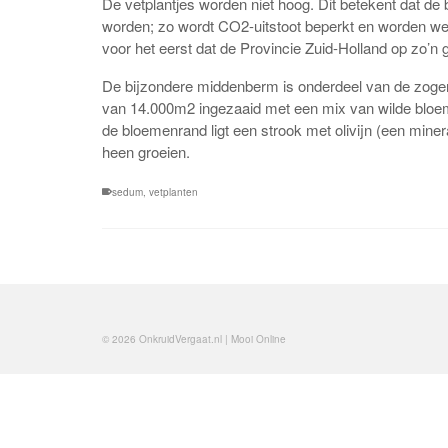
De vetplantjes worden niet hoog. Dit betekent dat de 
worden; zo wordt CO2-uitstoot beperkt en worden we
voor het eerst dat de Provincie Zuid-Holland op zo’
De bijzondere middenberm is onderdeel van de zogen
van 14.000m2 ingezaaid met een mix van wilde bloe
de bloemenrand ligt een strook met olivijn (een mi
heen groeien.
sedum
,
vetplanten
© 2026 OnkruidVergaat.nl | Mooi Online