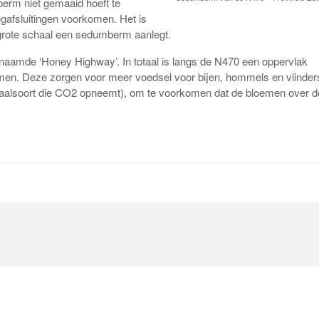
berm niet gemaaid hoeft te
gafsluitingen voorkomen. Het is
n grote schaal een sedumberm aanlegt.
aamde ‘Honey Highway’. In totaal is langs de N470 een oppervlak
men. Deze zorgen voor meer voedsel voor bijen, hommels en vlinder
neraalsoort die CO2 opneemt), om te voorkomen dat de bloemen over 