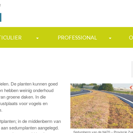
t
TICULIER
PROFESSIONAL
O
delen. De planten kunnen goed
ten hebben weinig onderhoud
van groene daken. In die
rustplaats voor vogels en
e.
vetplanten; in de middenberm van
2 aan sedumplanten aangelegd.
Sedumberm van de N470 – Provincie Zui