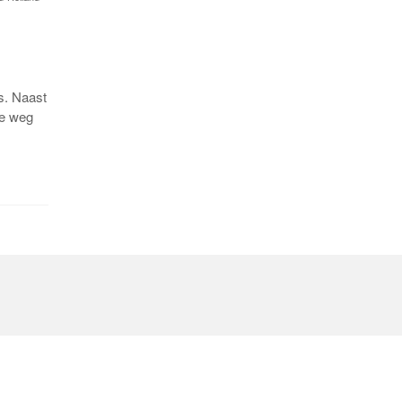
s. Naast
de weg