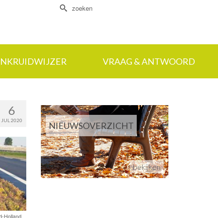
Zoek
naar:
NKRUIDWIJZER
VRAAG & ANTWOORD
6
JUL 2020
NIEUWSOVERZICHT
bekijken
d-Holland