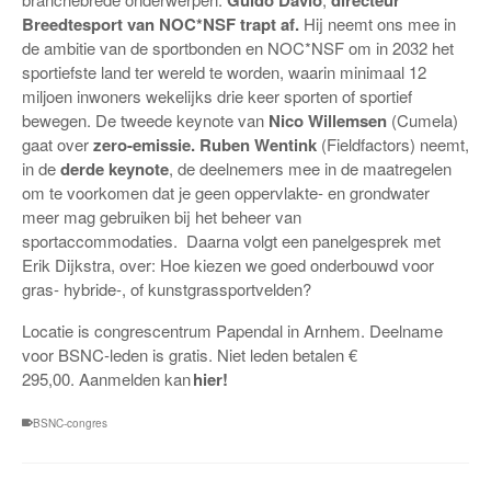
Guido Davio
directeur
Breedtesport van NOC*NSF trapt af.
Hij neemt ons mee in
de ambitie van de sportbonden en NOC*NSF om in 2032 het
sportiefste land ter wereld te worden, waarin minimaal 12
miljoen inwoners wekelijks drie keer sporten of sportief
bewegen. De tweede keynote van
Nico Willemsen
(Cumela)
gaat over
zero-emissie. Ruben Wentink
(Fieldfactors) neemt,
in de
derde keynote
, de deelnemers mee in de maatregelen
om te voorkomen dat je geen oppervlakte- en grondwater
meer mag gebruiken bij het beheer van
sportaccommodaties. Daarna volgt een panelgesprek met
Erik Dijkstra, over: Hoe kiezen we goed onderbouwd voor
gras- hybride-, of kunstgrassportvelden?
Locatie is congrescentrum Papendal in Arnhem. Deelname
voor BSNC-leden is gratis. Niet leden betalen €
295,00.
Aanmelden kan
hier!
BSNC-congres