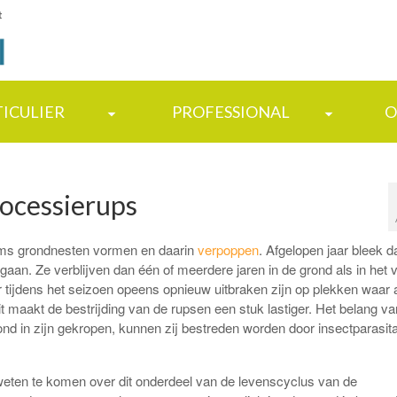
t
TICULIER
PROFESSIONAL
O
rocessierups
soms grondnesten vormen en daarin
verpoppen
. Afgelopen jaar bleek d
aan. Ze verblijven dan één of meerdere jaren in de grond als in het 
r tijdens het seizoen opeens opnieuw uitbraken zijn op plekken waar 
 maakt de bestrijding van de rupsen een stuk lastiger. Het belang va
ond in zijn gekropen, kunnen zij bestreden worden door insectparasita
weten te komen over dit onderdeel van de levenscyclus van de