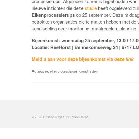
processierups. Afgelopen zomer is bijgehouden wann
nieuwe inzichten die deze
studie
heeft opgeleverd zu
Eikenprocessierups
op 25 september. Deze middag 
betrokken organisaties die te maken hebben met de 
kennisdeling over monitoring, maatregelen, planning
Bijeenkomst: woensdag 25 september, 13:00-17:0
Locatie: ReeHorst | Bennekomseweg 24 | 6717 LM
Meld u aan voor deze bijeenkomst via
deze link
diapauze
,
eikenprocessierups
,
grondnesten
© 2026 OnkruidVergaat.nl | Mooi Online