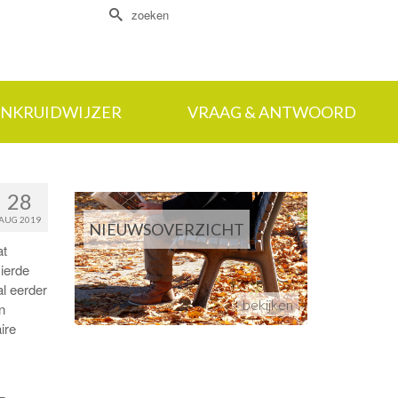
Zoek
naar:
NKRUIDWIJZER
VRAAG & ANTWOORD
28
AUG 2019
NIEUWSOVERZICHT
at
vierde
al eerder
bekijken
n
ire