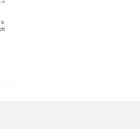
 De
is
eid.